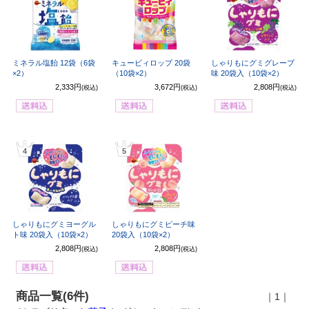
ミネラル塩飴 12袋（6袋
キュービィロップ 20袋
しゃりもにグミグレープ
×2）
（10袋×2）
味 20袋入（10袋×2）
2,333円
3,672円
2,808円
(税込)
(税込)
(税込)
4
5
しゃりもにグミヨーグル
しゃりもにグミピーチ味
ト味 20袋入（10袋×2）
20袋入（10袋×2）
2,808円
2,808円
(税込)
(税込)
商品一覧(6件)
｜1｜