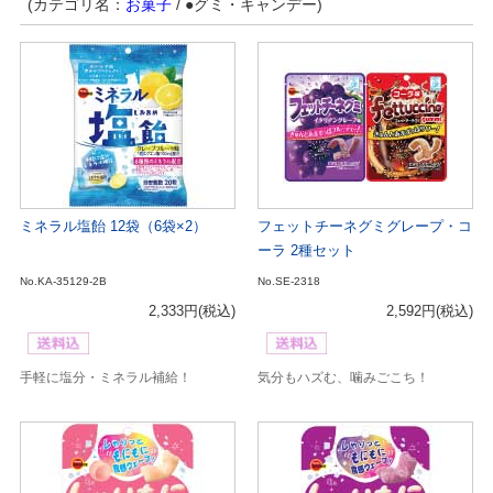
(カテゴリ名：
お菓子
/ ●グミ・キャンデー)
ミネラル塩飴 12袋（6袋×2）
フェットチーネグミグレープ・コ
ーラ 2種セット
No.KA-35129-2B
No.SE-2318
2,333円
(税込)
2,592円
(税込)
手軽に塩分・ミネラル補給！
気分もハズむ、噛みごこち！