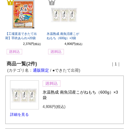
1
2
【工場直送できたて出
氷温熟成 南魚沼産こが
荷】羽衣あられ×20袋
ねもち（600g）×3袋
2,376円
4,806円
(税込)
(税込)
商品一覧(2件)
｜1｜
(カテゴリ名：
通販限定
/ ●できたて出荷)
氷温熟成 南魚沼産こがねもち（600g）×3
袋
4,806円
(税込)
詳細を見る