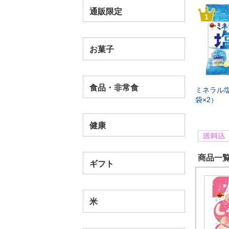
通販限定
1
お菓子
食品・非常食
ミネラル塩
袋×2）
健康
商品一覧
ギフト
米