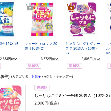
2
3
飴 12袋（6
キュービィロップ 20
しゃりもにグミグレー
し
袋（10袋×2）
プ味 20袋入（10袋×
ル
2）
×
2,333円
3,672円
2,808円
(税込)
(税込)
(税込)
(6件)
(カテゴリ名：
お菓子
/ ●グミ・キャンデー)
しゃりもにグミピーチ味 20袋入（10袋×2
2,808円
(税込)