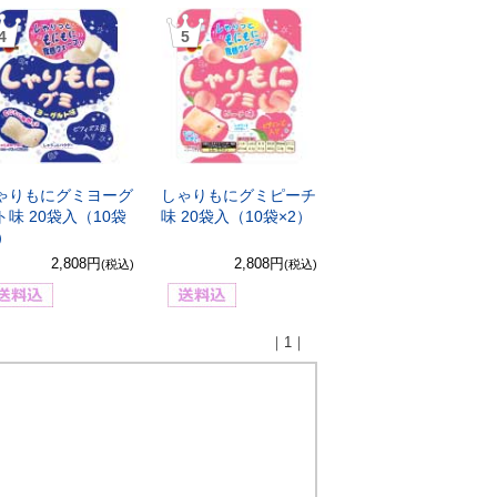
4
5
ゃりもにグミヨーグ
しゃりもにグミピーチ
ト味 20袋入（10袋
味 20袋入（10袋×2）
2）
2,808円
2,808円
(税込)
(税込)
｜1｜
）