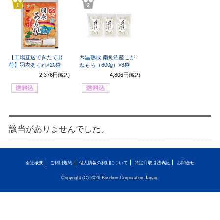
1
2
【工場直送できたて出
氷温熟成 南魚沼産こが
荷】羽衣あられ×20袋
ねもち（600g）×3袋
2,376円
4,806円
(税込)
(税込)
該当がありませんでした。
会社概要
ご利用規約
個人情報の利用について
特定商取引法表記
お問合せ
Copyright (C) 2026 Bourbon Corporation Japan.