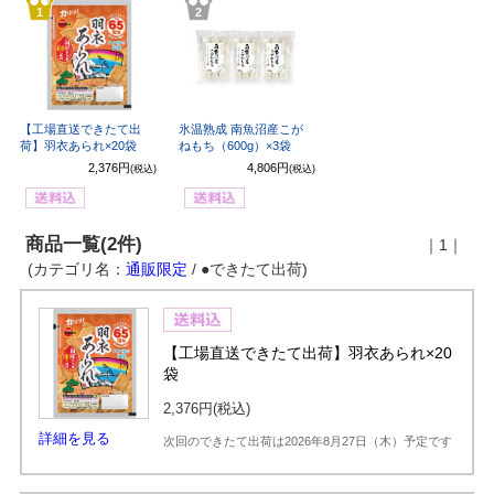
1
2
【工場直送できたて出
氷温熟成 南魚沼産こが
荷】羽衣あられ×20袋
ねもち（600g）×3袋
2,376円
4,806円
(税込)
(税込)
商品一覧(2件)
｜1｜
(カテゴリ名：
通販限定
/ ●できたて出荷)
【工場直送できたて出荷】羽衣あられ×20
袋
2,376円
(税込)
詳細を見る
次回のできたて出荷は2026年8月27日（木）予定です