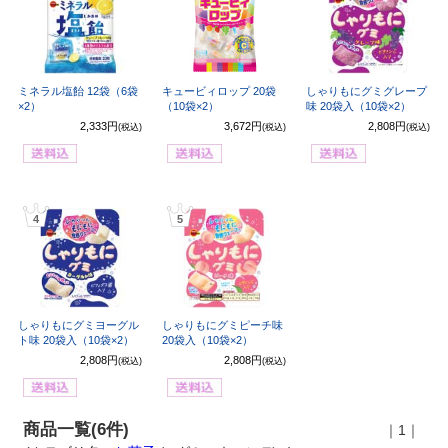
ミネラル塩飴 12袋（6袋
キュービィロップ 20袋
しゃりもにグミグレープ
×2）
（10袋×2）
味 20袋入（10袋×2）
2,333円
3,672円
2,808円
(税込)
(税込)
(税込)
4
5
しゃりもにグミヨーグル
しゃりもにグミピーチ味
ト味 20袋入（10袋×2）
20袋入（10袋×2）
2,808円
2,808円
(税込)
(税込)
商品一覧(6件)
｜1｜