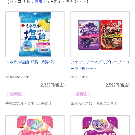
(カテゴリ名：
お菓子
/ ●グミ・キャンデー)
ミネラル塩飴 12袋（6袋×2）
フェットチーネグミグレープ・コ
ーラ 2種セット
No.KA-35129-2B
No.SE-2318
2,333円
(税込)
2,592円
(税込)
手軽に塩分・ミネラル補給！
気分もハズむ、噛みごこち！