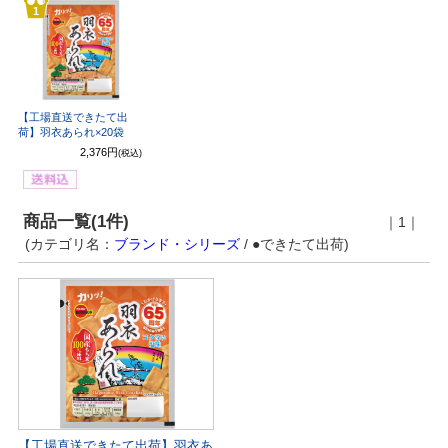
1
【工場直送できたて出
荷】羽衣あられ×20袋
2,376円
(税込)
商品一覧(1件)
｜1｜
(カテゴリ名：
ブランド・シリーズ
/ ●できたて出荷)
【工場直送できたて出荷】羽衣あ